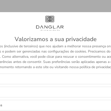
Valorizamos a sua privacidade
s (inclusive de terceiros) que nos ajudam a melhorar nossa presença onl
s e podem ser gerenciadas nas configurações de cookies. Precisamos d
 Como alternativa, você pode clicar para recusar o consentimento ou a
erências antes de consentir. Suas preferências serão aplicadas apenas a e
momento retornando a este site ou visitando nossa política de privacidad
Coleção
Acess
Descubra mais
as
as as novidades