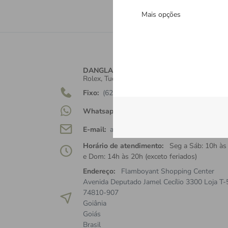
Cadastre-se e re
Mais opções
DANGLAR
Rolex, Tudor, Cartier, TAGHeuer, Brumani.
Fixo:
(62) 3142-7255
Whatsapp:
(62) 9-9652-6731
E-mail:
atendimento@danglar.com.br
Horário de atendimento:
Seg a Sáb: 10h às
e Dom: 14h às 20h (exceto feriados)
Endereço:
Flamboyant Shopping Center
Avenida Deputado Jamel Cecílio 3300 Loja T-
74810-907
Goiânia
Goiás
Brasil