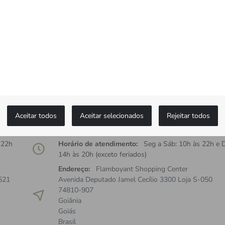
ceba ofertas exclusivas.
MONTBLANC
Fixo:
(62) 3920-2050
Whatsapp:
(62) 9-9993-0994
Aceitar todos
Aceitar selecionados
Rejeitar todos
E-mail:
atendimento@danglar.com.br
 22h
Horário de atendimento:
Seg a Sáb: 10h às 22h e 
14h às 20h (exceto feriados)
Endereço:
Flamboyant Shopping Center
521
Avenida Deputado Jamel Cecílio 3300 Loja S-050
74810-907
Goiânia
Goiás
Brasil