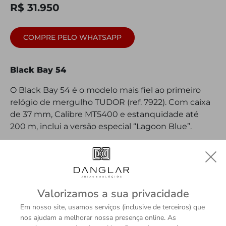
R$ 31.950
COMPRE PELO WHATSAPP
Black Bay 54
O Black Bay 54 é o modelo mais fiel ao primeiro
relógio de mergulho TUDOR (ref. 7922). Com caixa
de 37 mm, Calibre MT5400 e estanquidade até
200 m, inclui a versão especial “Lagoon Blue”.
DETALHES
Valorizamos a sua privacidade
Em nosso site, usamos serviços (inclusive de terceiros) que
nos ajudam a melhorar nossa presença online. As