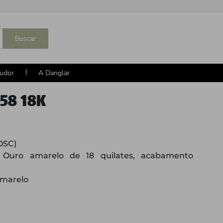
Buscar
udor
A Danglar
58 18K
OSC)
uro amarelo de 18 quilates, acabamento
amarelo