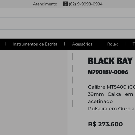
Atendimento
(62) 9-9993-0994
Instrumentos de Escrita
Acessórios
Rolex
T
BLACK BAY 
M79018V-0006
Calibre MT5400 (C
39mm Caixa em O
acetinado
Pulseira em Ouro 
R$ 273.600