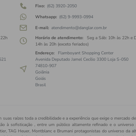
Fixo:
(62) 3920-2050
Whatsapp:
(62) 9-9993-0994
E-mail:
atendimento@danglar.com.br
 22h
Horário de atendimento:
Seg a Sáb: 10h às 22h e 
14h às 20h (exceto feriados)
Endereço:
Flamboyant Shopping Center
521
Avenida Deputado Jamel Cecílio 3300 Loja S-050
74810-907
Goiânia
Goiás
Brasil
 suas raízes toda a credibilidade e a experiência que exige o mercado de
ição à sofisticação , entre um público altamente refinado e o univers
tier, TAG Heuer, Montblanc e Brumani protagonistas do universo da alta 