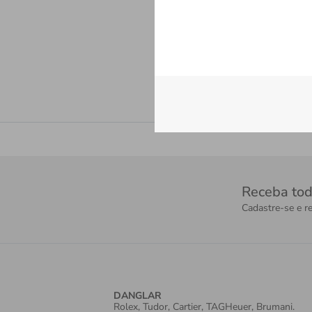
Receba tod
Cadastre-se e re
DANGLAR
Rolex, Tudor, Cartier, TAGHeuer, Brumani.