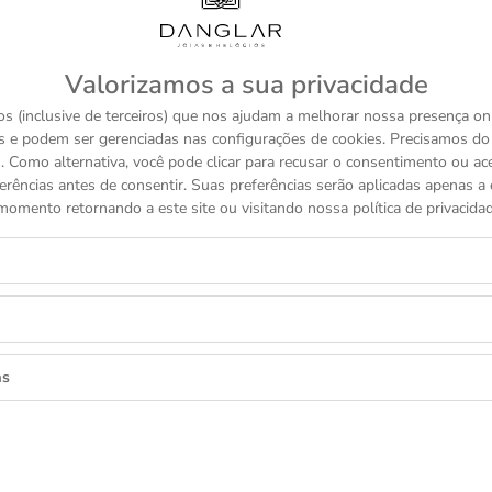
VOCÊ TAMBÉM PODE GOSTAR
Valorizamos a sua privacidade
COLEÇÕES TUDOR
s (inclusive de terceiros) que nos ajudam a melhorar nossa presença onl
s e podem ser gerenciadas nas configurações de cookies. Precisamos d
 Como alternativa, você pode clicar para recusar o consentimento ou a
TUDOR
erências antes de consentir. Suas preferências serão aplicadas apenas a e
BLACK BAY 58 18K
momento retornando a este site ou visitando nossa política de privacidad
R$ 152.600
as