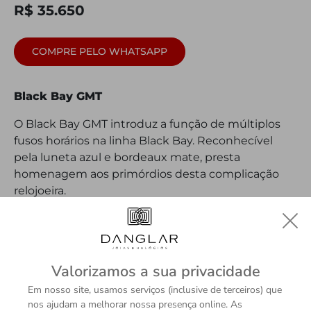
R$ 35.650
COMPRE PELO WHATSAPP
Black Bay GMT
O Black Bay GMT introduz a função de múltiplos
fusos horários na linha Black Bay. Reconhecível
pela luneta azul e bordeaux mate, presta
homenagem aos primórdios desta complicação
relojoeira.
DETALHES
Valorizamos a sua privacidade
Em nosso site, usamos serviços (inclusive de terceiros) que
nos ajudam a melhorar nossa presença online. As