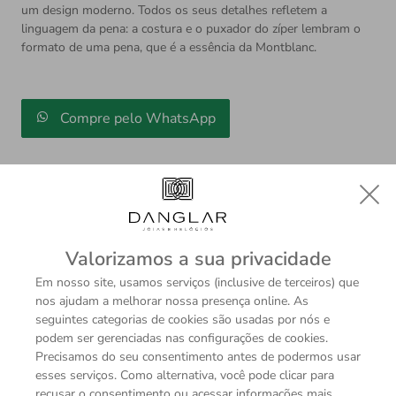
um design moderno. Todos os seus detalhes refletem a
linguagem da pena: a costura e o puxador do zíper lembram o
formato de uma pena, que é a essência da Montblanc.
Compre pelo WhatsApp
Valorizamos a sua privacidade
Em nosso site, usamos serviços (inclusive de terceiros) que
Descrição
Sobre a Marca
nos ajudam a melhorar nossa presença online. As
Com inspiração na cultura da escrita, a Bolsa carteiro
seguintes categorias de cookies são usadas por nós e
podem ser gerenciadas nas configurações de cookies.
Meisterstück Soft é desenvolvida em couro preto e
Precisamos do seu consentimento antes de podermos usar
apresenta um design moderno. Todos os seus detalhes
esses serviços. Como alternativa, você pode clicar para
refletem a linguagem da pena: a costura e o puxador do
recusar o consentimento ou acessar informações mais