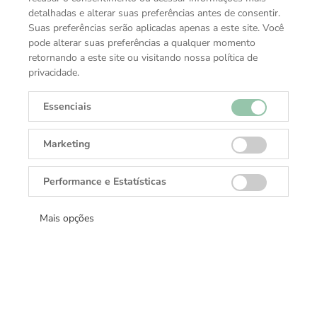
zíper lembram o formato de uma pena, que é a essência
detalhadas e alterar suas preferências antes de consentir.
da Montblanc.
Suas preferências serão aplicadas apenas a este site. Você
pode alterar suas preferências a qualquer momento
O material é absolutamente de primeira classe, e os
retornando a este site ou visitando nossa política de
artesãos são confiáveis e os mais qualificados. Descubra
privacidade.
o resultado de um verdadeiro artesanato e atenção
impecável aos detalhes.
Essenciais
Marketing
ESPECIFICAÇÕES TÉCNICAS
Função
Performance e Estatísticas
Bolsas
Coleção
Mais opções
Meisterstück
Material
Couro