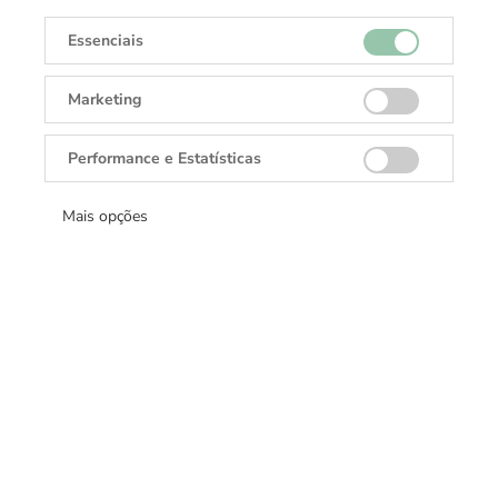
Essenciais
Marketing
Performance e Estatísticas
Receba todas as novidades
Cadastre-se e receba ofertas exclusivas.
Mais opções
Cadastrar
DANGLAR
Rolex, Tudor, Cartier, TAGHeuer, Brumani.
Fixo:
(62) 3142-7255
Whatsapp:
(62) 9-9652-6731