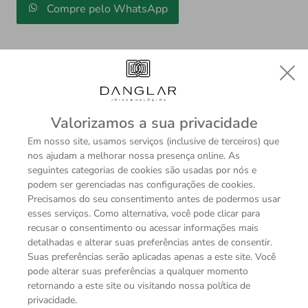
Compre pelo WhatsApp
Valorizamos a sua privacidade
Descrição
Sobre a Marca
Em nosso site, usamos serviços (inclusive de terceiros) que
nos ajudam a melhorar nossa presença online. As
seguintes categorias de cookies são usadas por nós e
podem ser gerenciadas nas configurações de cookies.
Precisamos do seu consentimento antes de podermos usar
ESPECIFICAÇÕES TÉCNICAS
esses serviços. Como alternativa, você pode clicar para
recusar o consentimento ou acessar informações mais
Modelo
detalhadas e alterar suas preferências antes de consentir.
Brinco
Suas preferências serão aplicadas apenas a este site. Você
pode alterar suas preferências a qualquer momento
Pedras
retornando a este site ou visitando nossa política de
Diamantes
privacidade.
Rubelitas