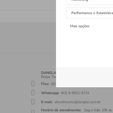
Performance e Estatístic
Mais opções
Receba tod
Cadastre-se e re
DANGLAR
Rolex, Tudor, Cartier, TAGHeuer, Brumani.
Fixo:
(62) 3142-7255
Whatsapp:
(62) 9-9652-6731
E-mail:
atendimento@danglar.com.br
Horário de atendimento:
Seg a Sáb: 10h às