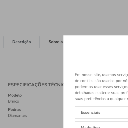
Descrição
Sobre a Marca
Em nosso site, usamos serviço
de cookies são usadas por nó
ESPECIFICAÇÕES TÉCNICAS
podermos usar esses serviços.
detalhadas e alterar suas pref
Modelo
suas preferências a qualquer 
Brinco
Pedras
Essenciais
Diamantes
Marketing