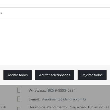
as
as as novidades
ceba ofertas exclusivas.
MONTBLANC
Aceitar todos
Aceitar selecionados
Rejeitar todos
Fixo:
(62) 3920-2050
Whatsapp:
(62) 9-9993-0994
E-mail:
atendimento@danglar.com.br
 22h
Horário de atendimento:
Seg a Sáb: 10h às 22h e 