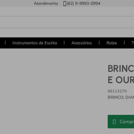
Atendimento
(62) 9-9993-0994
Instrumentos de Escrita
Acessórios
Rolex
T
BRIN
E OU
96113270
BRINCO, DI
Compr