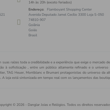
14h às 20h (exceto feriados)
Endereço:
Flamboyant Shopping Center
521
Avenida Deputado Jamel Cecílio 3300 Loja S-050
74810-907
Goiânia
Goiás
Brasil
 suas raízes toda a credibilidade e a experiência que exige o mercado de
ição à sofisticação , entre um público altamente refinado e o univers
tier, TAG Heuer, Montblanc e Brumani protagonistas do universo da alta 
s. A loja está sintonizada em tempo real com os lançamentos das bout
pyright © 2026 - Danglar Joias e Relógios. Todos os direitos reservados