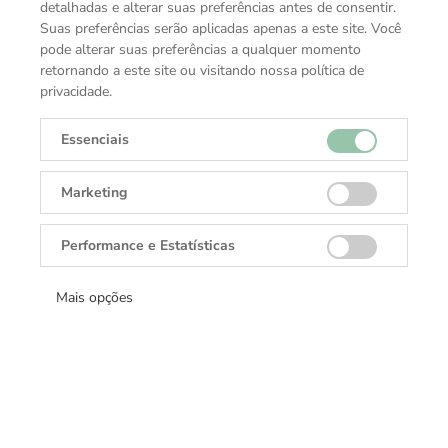
detalhadas e alterar suas preferências antes de consentir.
vez que fornecem algo especial: eles ajudam a expressar
Suas preferências serão aplicadas apenas a este site. Você
a individualidade, ajudando-o a destacar-se perante a
pode alterar suas preferências a qualquer momento
multidão. De abotoaduras elegantes a pulseiras
retornando a este site ou visitando nossa política de
urbanas, os detalhes têm um impacto ao ressaltar a
privacidade.
singularidade de quem o usa.
Essenciais
ESPECIFICAÇÕES TÉCNICAS
Marketing
Função
Caderno
Performance e Estatísticas
Coleção
Volta ao Mundo em 80 Dias
Mais opções
Material
Couro