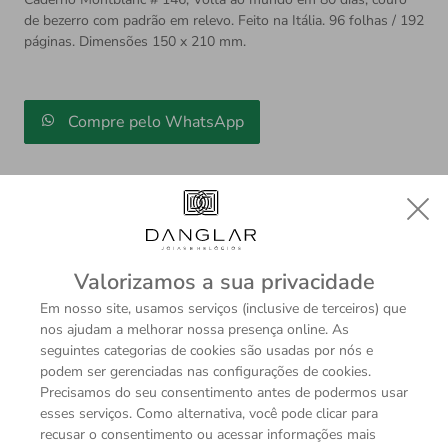
de bezerro com padrão em relevo. Feito na Itália. 96 folhas / 192
páginas. Dimensões 150 x 210 mm.
Compre pelo WhatsApp
Valorizamos a sua privacidade
Descrição
Sobre a Marca
Em nosso site, usamos serviços (inclusive de terceiros) que
nos ajudam a melhorar nossa presença online. As
Caderno Montblanc # 146, Volta ao mundo em 80 dias,
seguintes categorias de cookies são usadas por nós e
couro de bezerro com padrão em relevo. Feito na Itália.
podem ser gerenciadas nas configurações de cookies.
Precisamos do seu consentimento antes de podermos usar
96 folhas / 192 páginas. Dimensões 150 x 210 mm.
esses serviços. Como alternativa, você pode clicar para
recusar o consentimento ou acessar informações mais
Os acessórios ajudam a compor a personalidade, uma