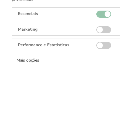
Coleção
Meisterstück
Essenciais
Marketing
Performance e Estatísticas
Receba todas as novidades
Mais opções
Cadastre-se e receba ofertas exclusivas.
Cadastrar
DANGLAR
Rolex, Tudor, Cartier, TAGHeuer, Brumani.
Fixo:
(62) 3142-7255