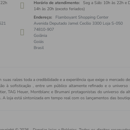
 22h
Horário de atendimento:
Seg a Sáb: 10h às 22h e 
14h às 20h (exceto feriados)
Endereço:
Flamboyant Shopping Center
521
Avenida Deputado Jamel Cecílio 3300 Loja S-050
74810-907
Goiânia
Goiás
Brasil
 suas raízes toda a credibilidade e a experiência que exige o mercado de
ição à sofisticação , entre um público altamente refinado e o univers
tier, TAG Heuer, Montblanc e Brumani protagonistas do universo da alta 
s. A loja está sintonizada em tempo real com os lançamentos das bout
pyright © 2026 - Danglar Joias e Relógios. Todos os direitos reservados