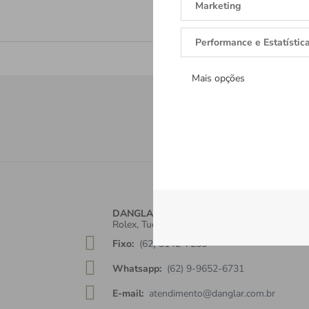
Marketing
Performance e Estatístic
Mais opções
Receba tod
Cadastre-se e re
DANGLAR
Rolex, Tudor, Cartier, TAGHeuer, Brumani.
Fixo:
(62) 3142-7255
Whatsapp:
(62) 9-9652-6731
E-mail:
atendimento@danglar.com.br