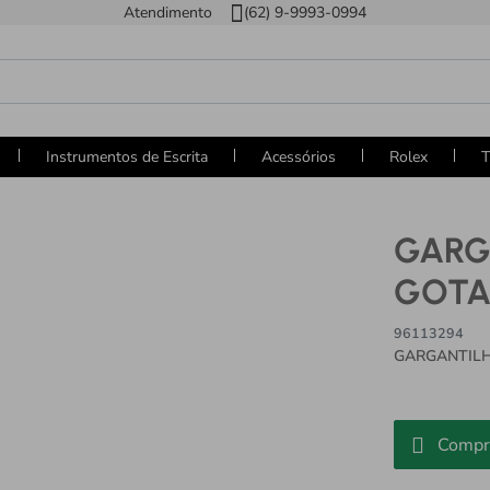
Atendimento
(62) 9-9993-0994
Instrumentos de Escrita
Acessórios
Rolex
T
GARG
GOTA
96113294
GARGANTILH
Compr