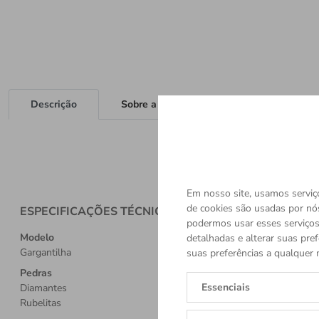
Descrição
Sobre a Marca
Em nosso site, usamos serviço
de cookies são usadas por nó
ESPECIFICAÇÕES TÉCNICAS
podermos usar esses serviços.
Modelo
detalhadas e alterar suas pref
Gargantilha
suas preferências a qualquer 
Pedras
Essenciais
Diamantes
Rubelitas