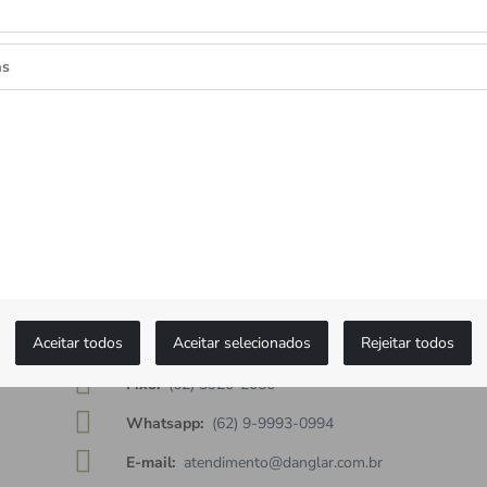
as
as as novidades
ceba ofertas exclusivas.
MONTBLANC
Aceitar todos
Aceitar selecionados
Rejeitar todos
Fixo:
(62) 3920-2050
Whatsapp:
(62) 9-9993-0994
E-mail:
atendimento@danglar.com.br