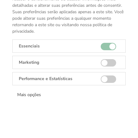
de viagem definitiva. Esta bagagem de mão compacta
detalhadas e alterar suas preferências antes de consentir.
combina policarbonato leve cor de cassis com
Suas preferências serão aplicadas apenas a este site. Você
acabamento em couro elegante e possui uma alça
pode alterar suas preferências a qualquer momento
ajustável e rodas de rolamento suave para navegação
retornando a este site ou visitando nossa política de
sem esforço. Com compartimentos organizados de
privacidade.
forma inteligente e dimensões típicas de bagagem de
cabine de 35 x 55 x 21 cm, ela está pronta para
Essenciais
armazenamento conveniente no compartimento
superior. Certifique-se de verificar as regras de bagagem
Marketing
da sua companhia aérea para garantir uma viagem
tranquila. MB199431
Performance e Estatísticas
Mais opções
ESPECIFICAÇÕES TÉCNICAS
Material
Policarbonato