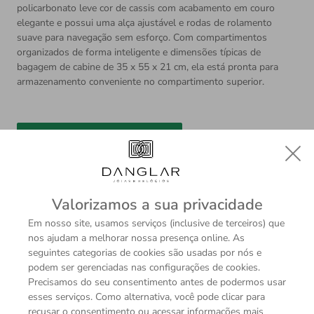
policarbonato leve cor de cassis com acabamento em couro
elegante e possui uma alça ajustável e rodas de rolamento
suave para navegação sem esforço. Com compartimentos
organizados de forma inteligente e dimensões típicas de
bagagem de cabine de 35 x 55 x 21 cm, ela está pronta para
armazenamento conveniente no compartimento superior.
Compre pelo WhatsApp
Valorizamos a sua privacidade
Em nosso site, usamos serviços (inclusive de terceiros) que
nos ajudam a melhorar nossa presença online. As
seguintes categorias de cookies são usadas por nós e
podem ser gerenciadas nas configurações de cookies.
Descrição
Sobre a Marca
Precisamos do seu consentimento antes de podermos usar
Descubra a linha de Malas #MY4810, sua companheira
esses serviços. Como alternativa, você pode clicar para
recusar o consentimento ou acessar informações mais