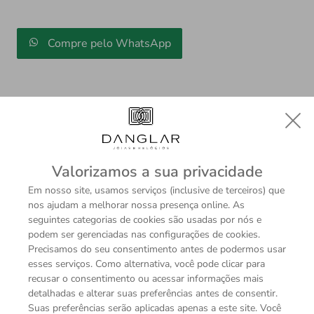
Compre pelo WhatsApp
Valorizamos a sua privacidade
Descrição
Sobre a Marca
Em nosso site, usamos serviços (inclusive de terceiros) que
Uma bolsa prática para viagens de negócios e fins de
nos ajudam a melhorar nossa presença online. As
semana fora, esta mochila média pode acomodar uma
seguintes categorias de cookies são usadas por nós e
podem ser gerenciadas nas configurações de cookies.
grande variedade de pertences. A funcionalidade
Precisamos do seu consentimento antes de podermos usar
externa inclui um compartimento principal, um bolso
esses serviços. Como alternativa, você pode clicar para
com zíper e um bolso aberto, enquanto dentro da bolsa
recusar o consentimento ou acessar informações mais
há um bolso adicional com zíper, um bolso aberto e duas
detalhadas e alterar suas preferências antes de consentir.
alças para guardar instrumentos de escrita. Sua silhueta
Suas preferências serão aplicadas apenas a este site. Você