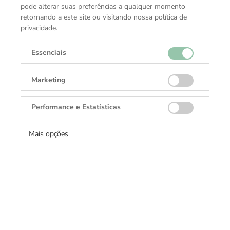
moderna é confeccionada em couro macio para um toque
pode alterar suas preferências a qualquer momento
refinado.
retornando a este site ou visitando nossa política de
privacidade.
ESPECIFICAÇÕES TÉCNICAS
Essenciais
Função
Marketing
Mochila
Material
Performance e Estatísticas
Couro de bezerro
Mais opções
Receba todas as novidades
Cadastre-se e receba ofertas exclusivas.