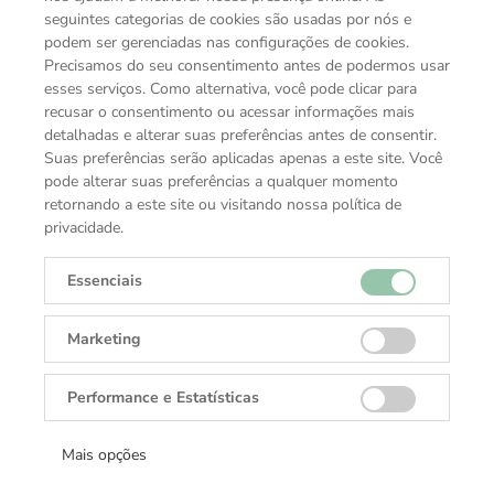
Summit 3 acompanha uma pulseira clássica de couro e
seguintes categorias de cookies são usadas por nós e
uma pulseira esportiva de borracha, carregador
podem ser gerenciadas nas configurações de cookies.
Precisamos do seu consentimento antes de podermos usar
exclusivo, cabo USB, manual de segurança e guia rápido
esses serviços. Como alternativa, você pode clicar para
do usuário.
recusar o consentimento ou acessar informações mais
O Montblanc Summit 3 é uma peça de luxo inteligente
detalhadas e alterar suas preferências antes de consentir.
para o seu pulso. O belo design deste smartwatch
Suas preferências serão aplicadas apenas a este site. Você
incorpora a herança da alta relojoaria suíça da Maison e
pode alterar suas preferências a qualquer momento
sua experiência com materiais de alta qualidade. Embora
retornando a este site ou visitando nossa política de
este relógio possa ser facilmente confundido com um
privacidade.
relógio analógico clássico à primeira vista, ele está
equipado com tecnologias inteligentes avançadas. Com
Essenciais
vida útil da bateria aprimorada, vários sensores de
monitoramento de saúde, uma experiência de
Marketing
condicionamento físico superior, desempenho otimizado
e muitos aplicativos excelentes, o Summit 3 oferece
Performance e Estatísticas
suporte a você em todos os aspectos de sua vida. Você
não precisa mais escolher entre tecnologia e elegância.
Mais opções
Caixa 42mm em titânio cinza com bisel e botões em aço
inoxidável preto. Ponteiro com acabamento acetinado e