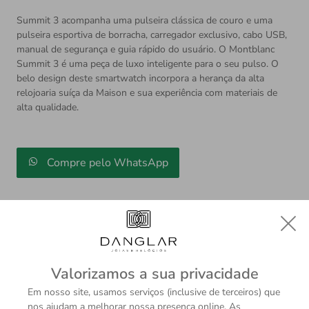
Summit 3 acompanha uma pulseira clássica de couro e uma
pulseira esportiva de borracha, carregador exclusivo, cabo USB,
manual de segurança e guia rápido do usuário. O Montblanc
Summit 3 é uma peça de luxo inteligente para o seu pulso. O
belo design deste smartwatch incorpora a herança da alta
relojoaria suíça da Maison e sua experiência com materiais de
alta qualidade.
Compre pelo WhatsApp
Valorizamos a sua privacidade
Descrição
Sobre a Marca
Em nosso site, usamos serviços (inclusive de terceiros) que
nos ajudam a melhorar nossa presença online. As