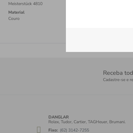
Meisterstück 4810
Material
Couro
Receba tod
Cadastre-se e re
DANGLAR
Rolex, Tudor, Cartier, TAGHeuer, Brumani.
Fixo:
(62) 3142-7255