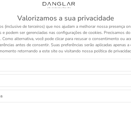
Valorizamos a sua privacidade
s (inclusive de terceiros) que nos ajudam a melhorar nossa presença onl
s e podem ser gerenciadas nas configurações de cookies. Precisamos d
 Como alternativa, você pode clicar para recusar o consentimento ou a
erências antes de consentir. Suas preferências serão aplicadas apenas a e
momento retornando a este site ou visitando nossa política de privacidad
a em couro estampado. A Pasta executiva pequena Meisterstüc
tiracolo para um visual elegante. Bolsos internos e bolso fro
ãos são confiáveis e os mais qualificados. Descubra o resulta
as