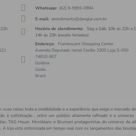
Whatsapp:
(62) 9-9993-0994
E-mail:
atendimento@danglar.com.br
 22h
Horário de atendimento:
Seg a Sáb: 10h às 22h e 
14h às 20h (exceto feriados)
Endereço:
Flamboyant Shopping Center
521
Avenida Deputado Jamel Cecílio 3300 Loja S-050
74810-907
Goiânia
Goiás
Brasil
 suas raízes toda a credibilidade e a experiência que exige o mercado de
ição à sofisticação , entre um público altamente refinado e o univers
tier, TAG Heuer, Montblanc e Brumani protagonistas do universo da alta 
s. A loja está sintonizada em tempo real com os lançamentos das bout