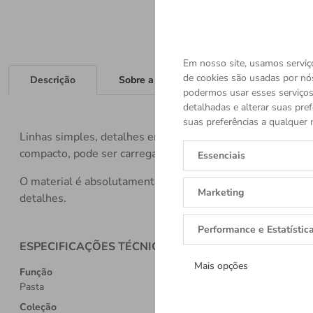
Em nosso site, usamos serviço
de cookies são usadas por nó
Descrição
Sobre a Marca
podermos usar esses serviços.
detalhadas e alterar suas pref
suas preferências a qualquer 
Linhas simples, detalhes em couro macio, corpo da bols
compacto, pode ser carregada na mão, usada no ombro ou a 
Essenciais
O material é absolutamente de primeira classe, e os artes
Marketing
detalhes.
Performance e Estatístic
ESPECIFICAÇÕES TÉCNICAS
Mais opções
Função
Pasta
Coleção