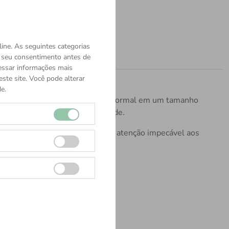
ine. As seguintes categorias
o seu consentimento antes de
cessar informações mais
ste site. Você pode alterar
e.
k 4810 é uma bolsa de trabalho formal em um tamanho
ntal externo garantem praticidade.
do de um verdadeiro artesanato e atenção impecável aos