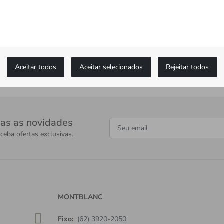
Aceitar todos
Aceitar selecionados
Rejeitar todos
as as novidades
ceba ofertas exclusivas.
MONTBLANC
Fixo:
(62) 3920-2050