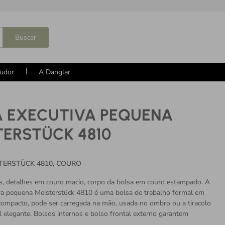
Buscar
udor
A Danglar
A EXECUTIVA PEQUENA
TERSTÜCK 4810
STERSTÜCK 4810, COURO
s, detalhes em couro macio, corpo da bolsa em couro estampado. A
va pequena Meisterstück 4810 é uma bolsa de trabalho formal em
mpacto, pode ser carregada na mão, usada no ombro ou a tiracolo
l elegante. Bolsos internos e bolso frontal externo garantem