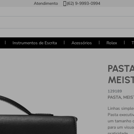
Atendimento
(62) 9-9993-0994
Instrumentos de Escrita
Acessórios
Rolex
T
PAST
MEIS
129189
PASTA, MEI
Linhas simple
Pasta executi
um tamanho co
para um visua
praticidade.