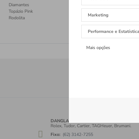
Diamantes
Topázio Pink
Marketing
Rodolita
Performance e Estatístic
Mais opções
Receba tod
Cadastre-se e re
DANGLAR
Rolex, Tudor, Cartier, TAGHeuer, Brumani.
Fixo:
(62) 3142-7255