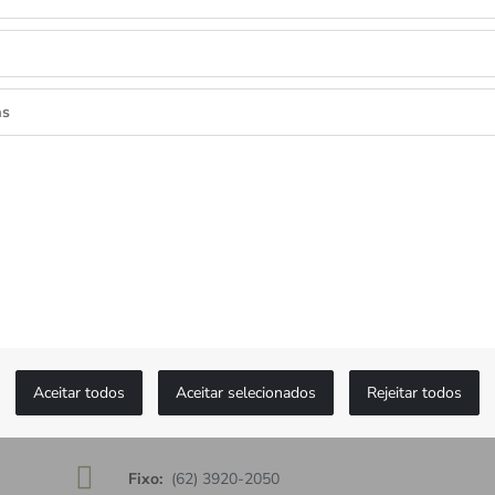
as
as as novidades
ceba ofertas exclusivas.
Aceitar todos
Aceitar selecionados
Rejeitar todos
MONTBLANC
Fixo:
(62) 3920-2050