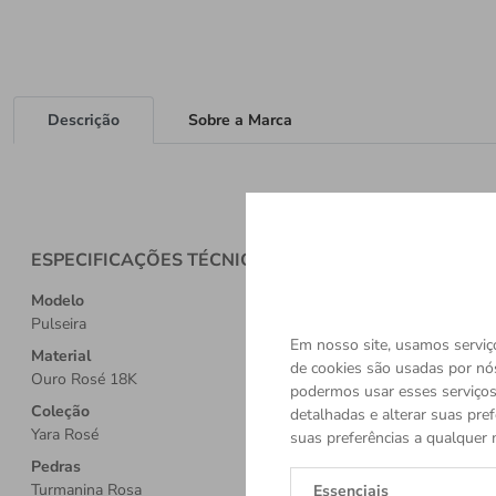
Descrição
Sobre a Marca
ESPECIFICAÇÕES TÉCNICAS
Modelo
Pulseira
Em nosso site, usamos serviço
Material
de cookies são usadas por nó
Ouro Rosé 18K
podermos usar esses serviços.
Coleção
detalhadas e alterar suas pref
Yara Rosé
suas preferências a qualquer 
Pedras
Turmanina Rosa
Essenciais