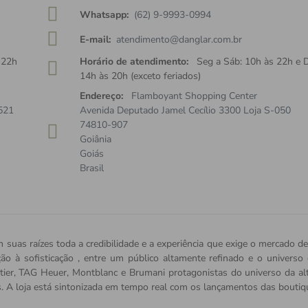
Whatsapp:
(62) 9-9993-0994
E-mail:
atendimento@danglar.com.br
 22h
Horário de atendimento:
Seg a Sáb: 10h às 22h e 
14h às 20h (exceto feriados)
Endereço:
Flamboyant Shopping Center
521
Avenida Deputado Jamel Cecílio 3300 Loja S-050
74810-907
Goiânia
Goiás
Brasil
 suas raízes toda a credibilidade e a experiência que exige o mercado de
ição à sofisticação , entre um público altamente refinado e o univers
tier, TAG Heuer, Montblanc e Brumani protagonistas do universo da alta 
s. A loja está sintonizada em tempo real com os lançamentos das bout