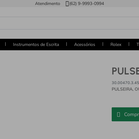
Atendimento
(62) 9-9993-0994
Instrumentos de Escrita
Acessórios
Rolex
T
PULSE
30.00470.3.45
PULSEIRA, O
TOPÁZIO PIN
Compr