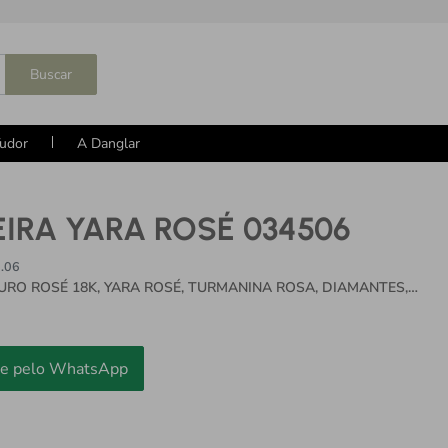
Buscar
udor
A Danglar
IRA YARA ROSÉ 034506
.06
URO ROSÉ 18K, YARA ROSÉ, TURMANINA ROSA, DIAMANTES,
K, RODOLITA
e pelo WhatsApp