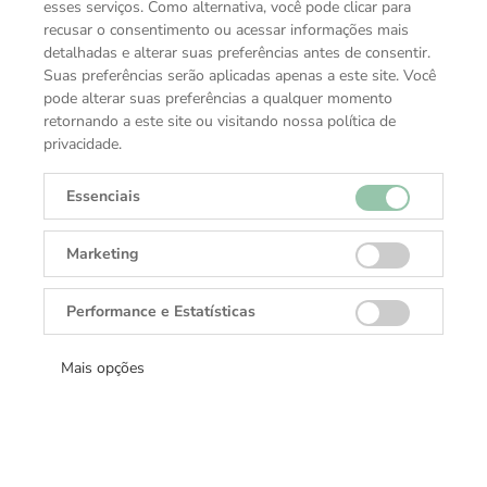
olhar para as profundezas de uma. Este mostrador azul
esses serviços. Como alternativa, você pode clicar para
recusar o consentimento ou acessar informações mais
com padrão glacial é inspirado no Mer de Glace - Mar de
detalhadas e alterar suas preferências antes de consentir.
Gelo - a principal geleira do Maciço do Mont-Blanc. A
Suas preferências serão aplicadas apenas a este site. Você
sua textura foi alcançada graças a uma técnica ancestral
pode alterar suas preferências a qualquer momento
quase esquecida chamada gratté-boisé. O relógio possui
retornando a este site ou visitando nossa política de
uma bisel unidirecional em cerâmica bicolor, um fundo
privacidade.
da caixa gravado e uma pulseira cônica intercambiável
em aço inoxidável com fino ajuste para uma alta
Essenciais
precisão. O relógio está em conformidade com a norma
ISO 6425 para relógios de mergulho e é resistente à
Marketing
água até 300 metros.
Performance e Estatísticas
ESPECIFICAÇÕES TÉCNICAS
Mais opções
Tamanho da Caixa
41mm
Coleção
Montblanc 1858 Collection