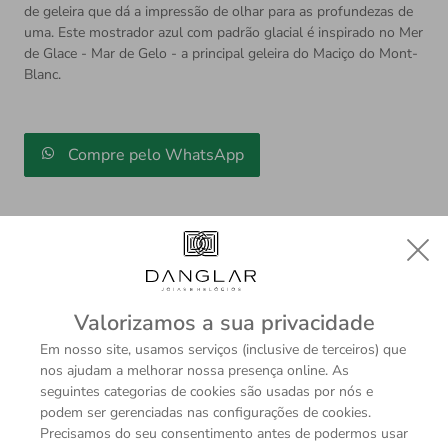
de geleira que dá a impressão de olhar para as profundezas de
uma. Este mostrador azul com padrão glacial é inspirado no Mer
de Glace - Mar de Gelo - a principal geleira do Maciço do Mont-
Blanc.
Compre pelo WhatsApp
Valorizamos a sua privacidade
Descrição
Sobre a Marca
Em nosso site, usamos serviços (inclusive de terceiros) que
nos ajudam a melhorar nossa presença online. As
O primeiro relógio de mergulho esportivo da Montblanc,
seguintes categorias de cookies são usadas por nós e
o 1858 Iced Sea Automatic Date apresenta um
podem ser gerenciadas nas configurações de cookies.
mostrador com padrão de geleira que dá a impressão de
Precisamos do seu consentimento antes de podermos usar