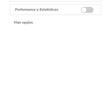
Abaulada
Performance e Estatísticas
Impermeabilidade
Mais opções
À prova d’água até 100 metros
Movimento
Perpetual, mecânico, de corda automática
Calibre
2236, Manufacture Rolex
Reserva de corda
55 horas aproximadamente
Bracelete
Jubilee, cinco fileiras