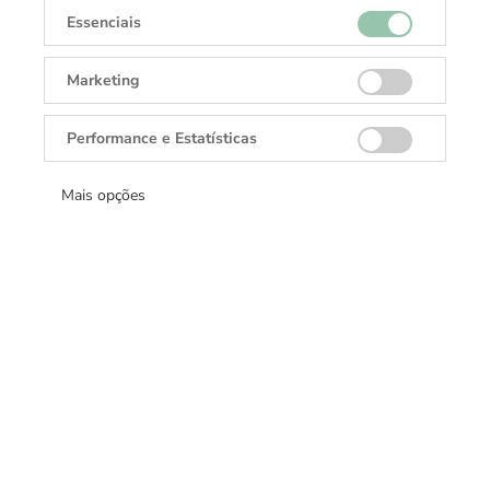
Oyster, 31 mm, aço Oystersteel, ouro
Essenciais
amarelo e diamantes
Marketing
Luneta
Abaulada, cravejada de diamantes
Performance e Estatísticas
Impermeabilidade
Mais opções
À prova d’água até 100 metros
Movimento
Perpetual, mecânico, de corda automática
Calibre
2236, Manufacture Rolex
Reserva de corda