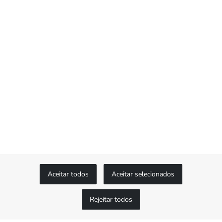
A pulseira Oyster
A pulseira Oyster é a perfeita alquimia
entre forma e função, estética e tecnologia
— concebida para ser ao mesmo tempo
robusta e confortável. Ela é equipada com
o fecho Oysterclasp e o sistema de
extensão rápida Easylink, outra
exclusividade da Rolex. Este engenhoso
sistema permite ajustar facilmente em
cerca de 5 mm o comprimento da
pulseira, proporcionando maior conforto
em todas as ocasiões.
Aceitar todos
Aceitar selecionados
Rejeitar todos