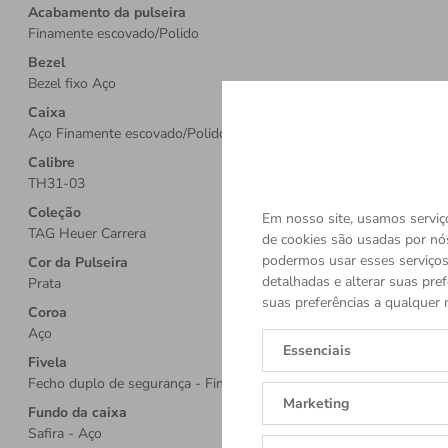
Acabamento da pulseira
Finamente escovado/Polido
Bezel
Bezel fixo Aço
Caixa
Aço Finamente escovado/Polido
Calibre
TH31-03
Coleção
Em nosso site, usamos serviço
TAG Heuer Carrera
de cookies são usadas por nó
podermos usar esses serviços.
Cor da Pulseira
detalhadas e alterar suas pref
Prata
suas preferências a qualquer 
Coroa
Aço
Essenciais
Fivela
Fecho duplo de segurança - Finamente escovado Aço
Marketing
Fundo da caixa
Safira - Aço