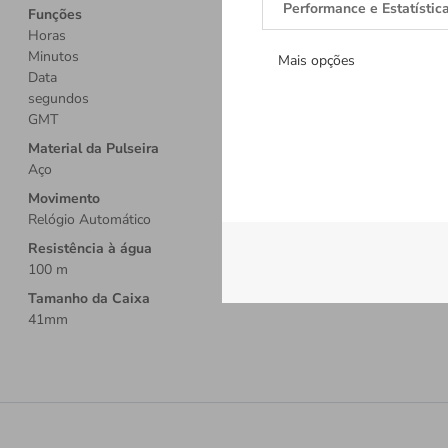
Performance e Estatístic
Funções
Horas
Minutos
Mais opções
Data
segundos
GMT
Material da Pulseira
Aço
Movimento
Relógio Automático
Resistência à água
100 m
Tamanho da Caixa
41mm