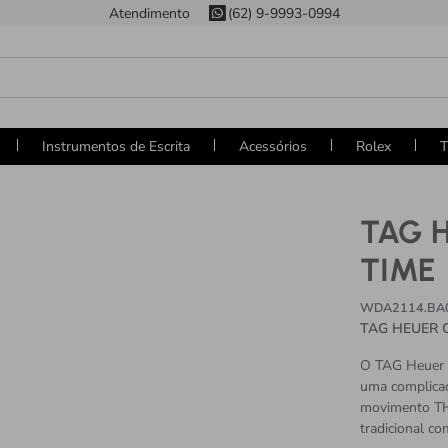
Atendimento
(62) 9-9993-0994
Instrumentos de Escrita
Acessórios
Rolex
T
TAG 
TIME
WDA2114.BA
TAG HEUER 
O TAG Heuer C
uma complica
movimento TH
tradicional co