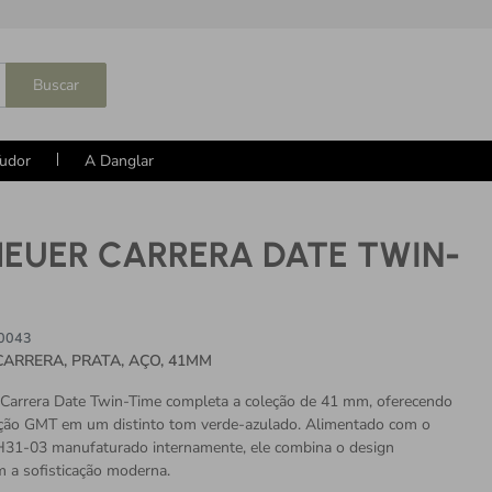
Buscar
udor
A Danglar
HEUER CARRERA DATE TWIN-
0043
CARRERA, PRATA, AÇO, 41MM
arrera Date Twin-Time completa a coleção de 41 mm, oferecendo
ção GMT em um distinto tom verde-azulado. Alimentado com o
31-03 manufaturado internamente, ele combina o design
m a sofisticação moderna.