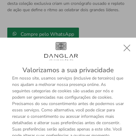
desta coleção exclusiva criam um cronógrafo ousado e repleto
de ação que define o ritmo ao celebrar dois grandes líderes.
Compre pelo WhatsApp
Valorizamos a sua privacidade
Em nosso site, usamos serviços (inclusive de terceiros) que
nos ajudam a melhorar nossa presença online. As
Descrição
seguintes categorias de cookies são usadas por nós e
Sobre a Marca
podem ser gerenciadas nas configurações de cookies.
Acelere para a vitória com o TAG Heuer Formula 1 Red
Precisamos do seu consentimento antes de podermos usar
Bull Racing Special Edition. O visual esportivo e o design
esses serviços. Como alternativa, você pode clicar para
recusar o consentimento ou acessar informações mais
dinâmico desta coleção exclusiva criam um cronógrafo
detalhadas e alterar suas preferências antes de consentir.
ousado e repleto de ação que define o ritmo ao celebrar
Suas preferências serão aplicadas apenas a este site. Você
dois grandes líderes.
pode alterar suas preferências a qualquer momento