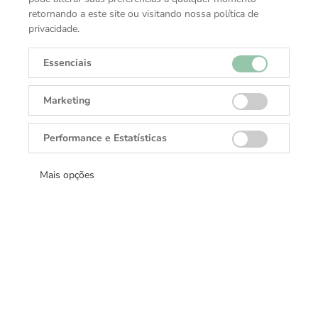
retornando a este site ou visitando nossa política de
privacidade.
ESPECIFICAÇÕES TÉCNICAS
Essenciais
Movimento
Cronógrafo Automático
Marketing
Coleção
TAG Heuer Formula 1
Performance e Estatísticas
Mais opções
Receba todas as novidades
Cadastre-se e receba ofertas exclusivas.
Cadastrar