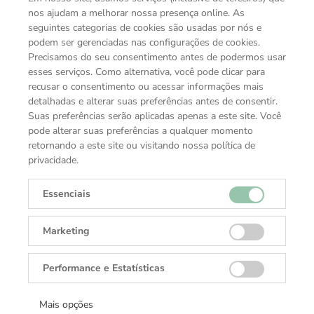
rosa.
nos ajudam a melhorar nossa presença online. As
seguintes categorias de cookies são usadas por nós e
podem ser gerenciadas nas configurações de cookies.
ESPECIFICAÇÕES TÉCNICAS
Precisamos do seu consentimento antes de podermos usar
esses serviços. Como alternativa, você pode clicar para
Movimento
recusar o consentimento ou acessar informações mais
Relógio a Quartzo
detalhadas e alterar suas preferências antes de consentir.
Tamanho da Caixa
Suas preferências serão aplicadas apenas a este site. Você
32mm
pode alterar suas preferências a qualquer momento
retornando a este site ou visitando nossa política de
Resistência à água
privacidade.
100 m
Fundo da caixa
Essenciais
Aço
Bezel
Bezel fixo Aço
Marketing
Material da Pulseira
Aço
Performance e Estatísticas
Fivela
Botões do fecho dobrável - Finamente escovado Aço
Mais opções