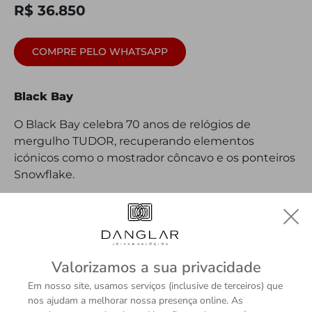
R$ 36.850
COMPRE PELO WHATSAPP
Black Bay
O Black Bay celebra 70 anos de relógios de
mergulho TUDOR, recuperando elementos
icónicos como o mostrador côncavo e os ponteiros
Snowflake.
DETALHES
Valorizamos a sua privacidade
Em nosso site, usamos serviços (inclusive de terceiros) que
nos ajudam a melhorar nossa presença online. As