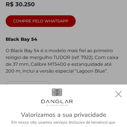
R$ 30.250
COMPRE PELO WHATSAPP
Black Bay 54
O Black Bay 54 é o modelo mais fiel ao primeiro
relógio de mergulho TUDOR (ref. 7922). Com caixa
de 37 mm, Calibre MT5400 e estanquidade até
200 m, inclui a versão especial “Lagoon Blue”.
DETALHES
Valorizamos a sua privacidade
Em nosso site, usamos serviços (inclusive de terceiros) que