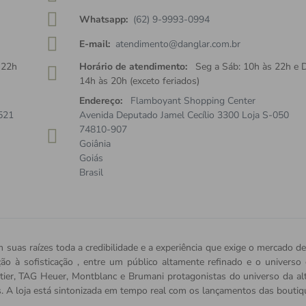
Whatsapp:
(62) 9-9993-0994
E-mail:
atendimento@danglar.com.br
 22h
Horário de atendimento:
Seg a Sáb: 10h às 22h e 
14h às 20h (exceto feriados)
Endereço:
Flamboyant Shopping Center
521
Avenida Deputado Jamel Cecílio 3300 Loja S-050
74810-907
Goiânia
Goiás
Brasil
 suas raízes toda a credibilidade e a experiência que exige o mercado de
ição à sofisticação , entre um público altamente refinado e o univers
tier, TAG Heuer, Montblanc e Brumani protagonistas do universo da alta 
s. A loja está sintonizada em tempo real com os lançamentos das bout