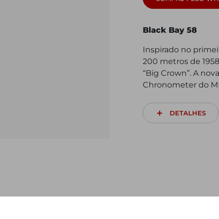
Black Bay 58
Inspirado no prime
200 metros de 1958,
“Big Crown”. A nov
Chronometer do M
DETALHES