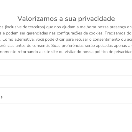
VOCÊ TAMBÉM PODE GOSTAR
Valorizamos a sua privacidade
COLEÇÕES TUDOR
s (inclusive de terceiros) que nos ajudam a melhorar nossa presença onl
s e podem ser gerenciadas nas configurações de cookies. Precisamos d
 Como alternativa, você pode clicar para recusar o consentimento ou a
TUDOR
TUDOR
erências antes de consentir. Suas preferências serão aplicadas apenas a e
BLACK BAY PRO
RANGER
momento retornando a este site ou visitando nossa política de privacidad
R$ 31.950
R$ 24.650
as