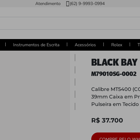
Atendimento
(62) 9-9993-0994
Instrumentos de Escrita
Acessórios
Rolex
T
BLACK BAY 
M79010SG-0002
Calibre MT5400 (C
39mm Caixa em Pr
Pulseira em Tecido
R$ 37.700
COMPRE PELO WH