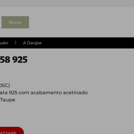
Buscar
udor
A Danglar
58 925
OSC)
ata 925 com acabamento acetinado
 Taupe
ATSAPP