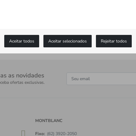
Aceitar todos
Aceitar selecionados
Rejeitar todos
as as novidades
ceba ofertas exclusivas.
MONTBLANC
Fixo:
(62) 3920-2050