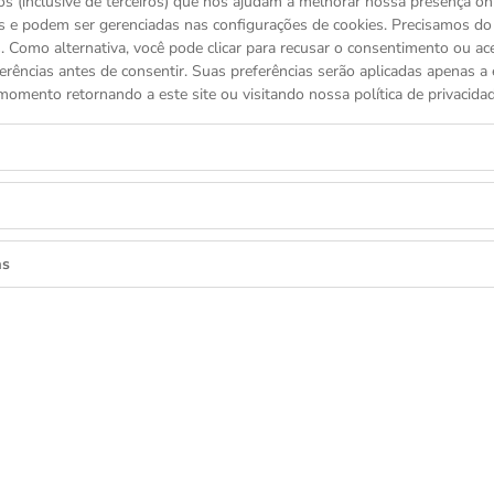
s (inclusive de terceiros) que nos ajudam a melhorar nossa presença onl
s e podem ser gerenciadas nas configurações de cookies. Precisamos d
 Como alternativa, você pode clicar para recusar o consentimento ou a
erências antes de consentir. Suas preferências serão aplicadas apenas a e
momento retornando a este site ou visitando nossa política de privacidad
VOCÊ TAMBÉM PODE GOSTAR
as
COLEÇÕES TUDOR