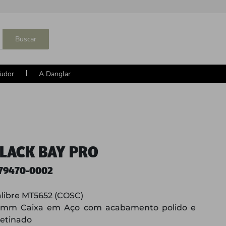
Buscar
udor
A Danglar
LACK BAY PRO
79470-0002
libre MT5652 (COSC)
9mm Caixa em Aço com acabamento polido e
etinado