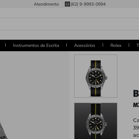
Atendimento
(62) 9-9993-0994
Instrumentos de Escrita
Acessórios
Rolex
T
B
M
Ca
3
ac