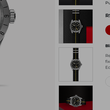
Pu
R
Bl
Re
fi
Eq