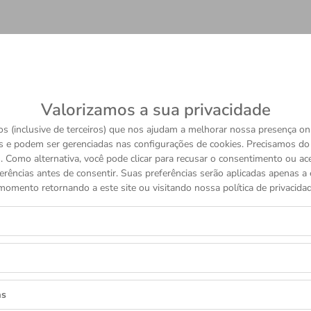
VOCÊ TAMBÉM PODE GOSTAR
Valorizamos a sua privacidade
s (inclusive de terceiros) que nos ajudam a melhorar nossa presença onl
COLEÇÕES TUDOR
s e podem ser gerenciadas nas configurações de cookies. Precisamos d
 Como alternativa, você pode clicar para recusar o consentimento ou a
erências antes de consentir. Suas preferências serão aplicadas apenas a e
TUDOR
momento retornando a este site ou visitando nossa política de privacidad
8
BLACK BAY
R$ 36.050
as