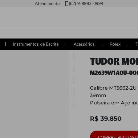
Atendimento
(62) 9-9993-0994
Instrumentos de Escrita
Acessórios
Rolex
T
TUDOR MO
M2639W1A0U-00
Calibre MT5662-2U 
39mm
Pulseira em Aço in
R$ 39.850
COMPRE PELO WH