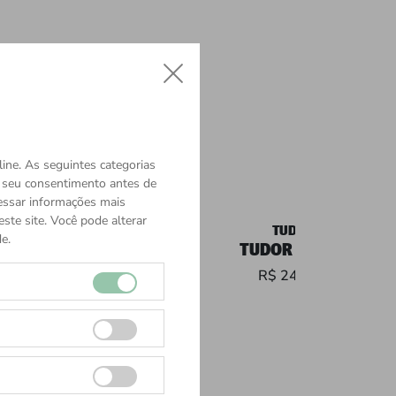
ine. As seguintes categorias
o seu consentimento antes de
cessar informações mais
ste site. Você pode alterar
TUDOR
TUDOR
e.
BLACK BAY 31
TUDOR ROYAL
R$ 31.050
R$ 24.900