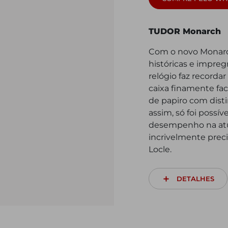
TUDOR Monarch
Com o novo Monarc
históricas e impregn
relógio faz recorda
caixa finamente fac
de papiro com disti
assim, só foi possív
desempenho na atu
incrivelmente prec
Locle.
DETALHES