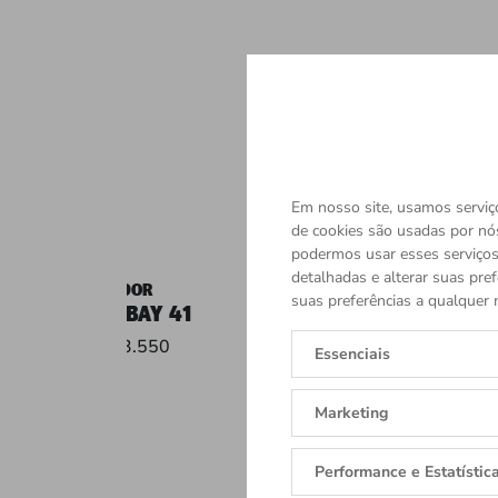
Em nosso site, usamos serviço
de cookies são usadas por nó
podermos usar esses serviços.
detalhadas e alterar suas pref
TUDOR
TUDOR
suas preferências a qualquer 
BLACK BAY 41
BLACK BAY 5
R$ 33.550
R$ 36.050
Essenciais
Marketing
Performance e Estatístic